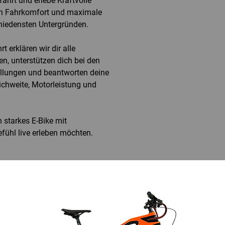
ahrt und erlebe Kraftvolle
n Fahrkomfort und maximale
chiedensten Untergründen.
t erklären wir dir alle
n, unterstützen dich bei den
tellungen und beantworten deine
chweite, Motorleistung und
in starkes E-Bike mit
ühl live erleben möchten.