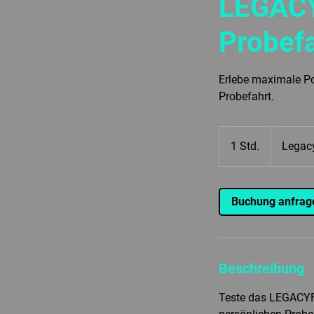
LEGACY
Probef
Erlebe maximale P
Probefahrt.
1 Std.
1
Legac
S
t
d
Buchung anfrag
Beschreibung
Teste das LEGACYF