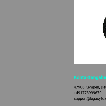
Kontaktangab
47906 Kempen, De
+491773999670
support@legacyfox