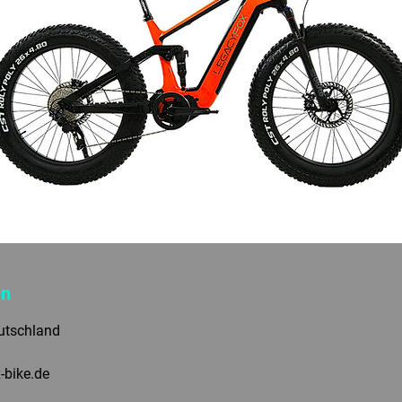
en
utschland
-bike.de