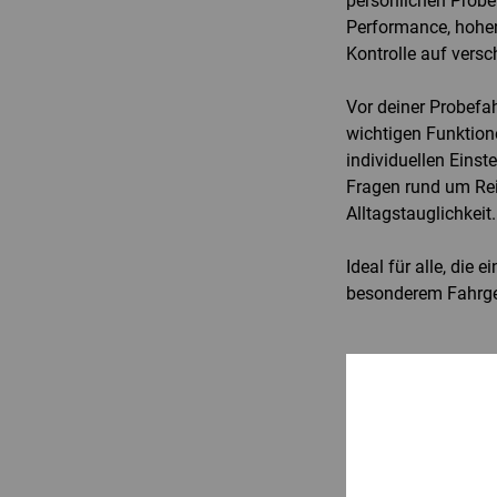
persönlichen Probef
Performance, hohe
Kontrolle auf vers
Vor deiner Probefahr
wichtigen Funktione
individuellen Eins
Fragen rund um Rei
Alltagstauglichkeit.
Ideal für alle, die e
besonderem Fahrgef