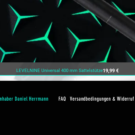
Schnellansicht
Preis
LEVELNINE Universal 400 mm Sattelstütze
19,99 €
Inhaber Daniel Herrmann
FAQ
Versandbedingungen & Widerruf