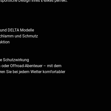
portliche Design Ihres E-Bikes perfekt.
 und DELTA Modelle
, Schlamm und Schmutz
uktion
le Schutzwirkung
n oder Offroad-Abenteuer – mit dem 
en Sie bei jedem Wetter komfortabler 