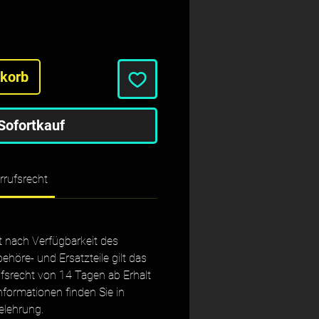
nkorb
Sofortkauf
rrufsrecht
gt nach Verfügbarkeit des 
behöre- und Ersatzteile gilt das 
fsrecht von 14 Tagen ab Erhalt 
nformationen finden Sie in 
elehrung. 