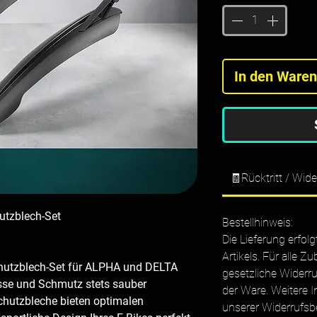
In den Ware
🧾Rücktritt / Wide
tzblech-Set
Bestellhinweis:
Die Lieferung erfol
Artikels. Für alle Zu
hutzblech-Set für ALPHA und DELTA 
gesetzliche Widerru
sse und Schmutz stets sauber 
der Ware. Weitere I
hutzbleche bieten optimalen 
unserer Widerrufsb